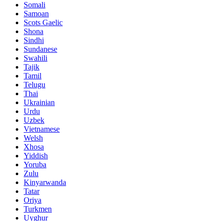
Somali
Samoan
Scots Gaelic
Shona
Sindhi
Sundanese
Swahili
Tajik
Tamil
Telugu
Thai
Ukrainian
Urdu
Uzbek
Vietnamese
Welsh
Xhosa
Yiddish
Yoruba
Zulu
Kinyarwanda
Tatar
Oriya
Turkmen
Uyghur