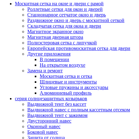
Москитная сетка на окне и двери с рамой
Роллетные сетки для окон и дверей
Стационарное сетчатое окно и дверь
Раздвижное окно и дверь с москитной сеткой
Складчатая сетка для окна и двери
Магнитное экранное окно
Магнитная дверная штора
Полиэстеровая сетка с липучкой
Европейская противомоскитная сетка для двери
Другие приложения
В помещении
На открытом воздухе
Замена и ремонт
Москитная сетка и сетка
Шлицевые и инструменты
Угловые пружины и аксессуары
Алюминиевый профиль
серия солнцезащитных козырьков
Выдвижной тент без кассет
Выдвижной навес с полным кассетным отсеком
Выдвижной тент с зажимом
Двусторонний навес
Оконный навес
Боковой навес
Защита от солнца