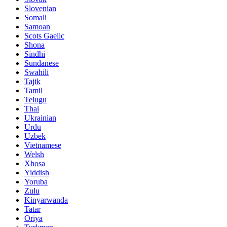
Slovenian
Somali
Samoan
Scots Gaelic
Shona
Sindhi
Sundanese
Swahili
Tajik
Tamil
Telugu
Thai
Ukrainian
Urdu
Uzbek
Vietnamese
Welsh
Xhosa
Yiddish
Yoruba
Zulu
Kinyarwanda
Tatar
Oriya