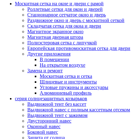
Москитная сетка на окне и двери с рамой
Роллетные сетки для окон и дверей
Стационарное сетчатое окно и дверь
Раздвижное окно и дверь с москитной сеткой
Складчатая сетка для окна и двери
Магнитное экранное окно
Магнитная дверная штора
Полиэстеровая сетка с липучкой
Европейская противомоскитная сетка для двери
Другие приложения
В помещении
На открытом воздухе
Замена и ремонт
Москитная сетка и сетка
Шлицевые и инструменты
Угловые пружины и аксессуары
Алюминиевый профиль
серия солнцезащитных козырьков
Выдвижной тент без кассет
Выдвижной навес с полным кассетным отсеком
Выдвижной тент с зажимом
Двусторонний навес
Оконный навес
Боковой навес
Защита от солнца