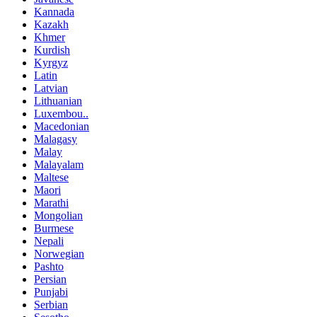
Kannada
Kazakh
Khmer
Kurdish
Kyrgyz
Latin
Latvian
Lithuanian
Luxembou..
Macedonian
Malagasy
Malay
Malayalam
Maltese
Maori
Marathi
Mongolian
Burmese
Nepali
Norwegian
Pashto
Persian
Punjabi
Serbian