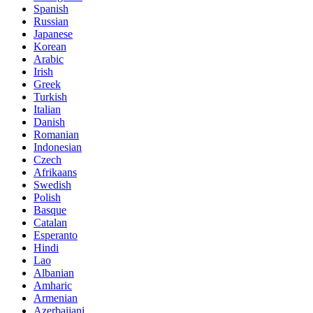
Spanish
Russian
Japanese
Korean
Arabic
Irish
Greek
Turkish
Italian
Danish
Romanian
Indonesian
Czech
Afrikaans
Swedish
Polish
Basque
Catalan
Esperanto
Hindi
Lao
Albanian
Amharic
Armenian
Azerbaijani