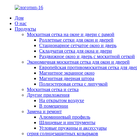
Дом
О нас
Продукты
Москитная сетка на окне и двери с рамой
Роллетные сетки для окон и дверей
Стационарное сетчатое окно и дверь
Складчатая сетка для окна и двери
Раздвижное окно и дверь с москитной сеткой
Экономичная москитная сетка для окон и дверей
Европейская противомоскитная сетка для две
Магнитное экранное окно
Магнитная дверная штора
Полиэстеровая сетка с липучкой
Москитная сетка и сетка
Другие приложения
На открытом воздухе
В помещении
Замена и ремонт
Алюминиевый профиль
Шлицевые и инструменты
Угловые пружины и аксессуары
серия солнцезащитных козырьков