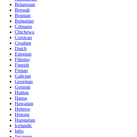
Belarusian
Bengali
Bosnian
Bulgarian
Cebuano
Chichewa
Corsican
Croatian
Dutch
Estonian
Filipino
Finnish
Frisian
Galician
Georgian
Gujarati
Haitian
Hausa
Hawaiian
Hebrew
Hmong
Hungarian
Icelandic
Igbo
Javanese