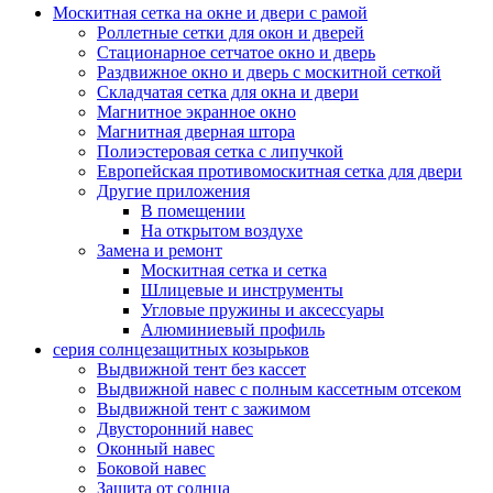
Москитная сетка на окне и двери с рамой
Роллетные сетки для окон и дверей
Стационарное сетчатое окно и дверь
Раздвижное окно и дверь с москитной сеткой
Складчатая сетка для окна и двери
Магнитное экранное окно
Магнитная дверная штора
Полиэстеровая сетка с липучкой
Европейская противомоскитная сетка для двери
Другие приложения
В помещении
На открытом воздухе
Замена и ремонт
Москитная сетка и сетка
Шлицевые и инструменты
Угловые пружины и аксессуары
Алюминиевый профиль
серия солнцезащитных козырьков
Выдвижной тент без кассет
Выдвижной навес с полным кассетным отсеком
Выдвижной тент с зажимом
Двусторонний навес
Оконный навес
Боковой навес
Защита от солнца