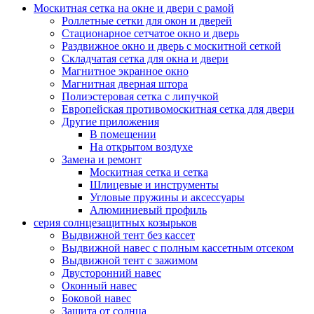
Москитная сетка на окне и двери с рамой
Роллетные сетки для окон и дверей
Стационарное сетчатое окно и дверь
Раздвижное окно и дверь с москитной сеткой
Складчатая сетка для окна и двери
Магнитное экранное окно
Магнитная дверная штора
Полиэстеровая сетка с липучкой
Европейская противомоскитная сетка для двери
Другие приложения
В помещении
На открытом воздухе
Замена и ремонт
Москитная сетка и сетка
Шлицевые и инструменты
Угловые пружины и аксессуары
Алюминиевый профиль
серия солнцезащитных козырьков
Выдвижной тент без кассет
Выдвижной навес с полным кассетным отсеком
Выдвижной тент с зажимом
Двусторонний навес
Оконный навес
Боковой навес
Защита от солнца