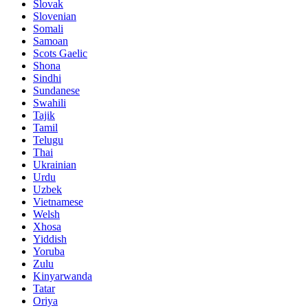
Slovak
Slovenian
Somali
Samoan
Scots Gaelic
Shona
Sindhi
Sundanese
Swahili
Tajik
Tamil
Telugu
Thai
Ukrainian
Urdu
Uzbek
Vietnamese
Welsh
Xhosa
Yiddish
Yoruba
Zulu
Kinyarwanda
Tatar
Oriya